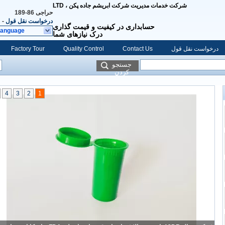
شرکت خدمات مدیریت شرکت ابریشم جاده پکن ، LTD
حراجی
86-189
درخواست نقل قول
-
حسابداری در کیفیت و قیمت گذاری
Language
درک نیازهای شما
درخواست نقل قول
Contact Us
Quality Control
Factory Tour
جستجو
کردن
4
3
2
1