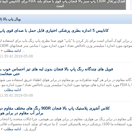
پلی کربنات پلاستیکی با رزولوشن 19DR پلی پروپیلن پزشکی 100٪ قابل بازیافت است
ویال پاپ بالا
(20)
کانابیس 5 اندازه بطری پزشکی اختیاری قابل حمل با صدای قوی پاپ
 در برابر کودک آسان است برای باز کردن با "پاپ" قوی صدا بطری پاپ رنگ پاپ برای استفاده از
شاهدانه اندازه های موجود مورد اندازه / میلیمتر وزن ناخالص تعداد / مورد اندازه مورد / سانتی متر فنج
...
ادامه مطلب
2019-05-08 11:35:42
فویل های چندگانه رنگ پاپ بالا فنجان بدون لبه های تیز احساس خوب با
حتی ضخامت
انه مقاوم در برابر هر گونه شاهزاده بی بو مقاوم در برابر هوای اطفاء حریق استفاده می شود
ادامه مطلب
2019-05-08 11:35:42
کلاس آشپزی پلاستیک پاپ بالا فنجان 90DR رنگ های مختلف مقاوم د
برابر آب مقاوم در برابر هوا
گی مقاوم در برابر رنگ بی هوازی، مقاوم در برابر هوای بی هوشی، چرا ایالات متحده را انتخاب
میکنید؟ 1 مواد مورد استفاده ما 100٪ پزشکی درجه پلاستیکی است. 2 ما حرفه ای تولید کننده محصولات قال
گیری پل...
ادامه مطلب