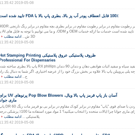
2019-05-08 11:35:42
100٪ قابل انعطاف پودر آب پز بالا، بطری پاپ بالا با FDA تایید شده است
100٪ مقاوم در برابر رطوبت مقاوم در برابر رطوبت مقاوم در برابر بطری بچه مقاوم در برابر رنگ نا
بطری بالا با FDA تایید شده است خدمات ما ارائه خدمات OEM و ODM، و ما می تو
3D ش...
ادامه مطلب
2019-05-08 11:35:42
ظروف پلاستیکی عروق پلاستیکی ot Stamping Printing
Professional For Dispensaries
پروتئین سیاه و سفید سیاه و سفید اثبات هوادهی دهان و دندان 90 دندان RX phillips پاپ بالا بطری ساخته ش
جه پلی پروپیلن پاپ بالا علاوه بر بخش بزرگ خود را از عرضه اختیاری. اگر شما به دنبال یک راه
ح...
ادامه مطلب
2019-05-08 11:35:42
آسان باز پاپ قرمز پاپ بالا ویال، Pop Blow Blowers پرتوهای V
ماری جوانا
آسان برای باز کردن با صدای قوی "پاپ" مقاوم در برابر کودک مقاوم در برابر بی بو قرمز مات
بالا ویال برای ماری جوانا چرا ایالات متحده را انتخاب میکنید؟ 1 مواد مورد استفاده ما 100٪ پزشکی 
پلاستیکی ...
ادامه مطلب
2019-05-08 11:35:42