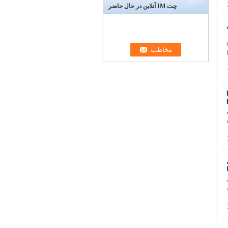
چت IM آنلاین در حال حاضر
رنجی 90DR
انیم با توجه به فایل های AI یا
H
ده
U برای
 رنگ 60 DR پاپ
درجه