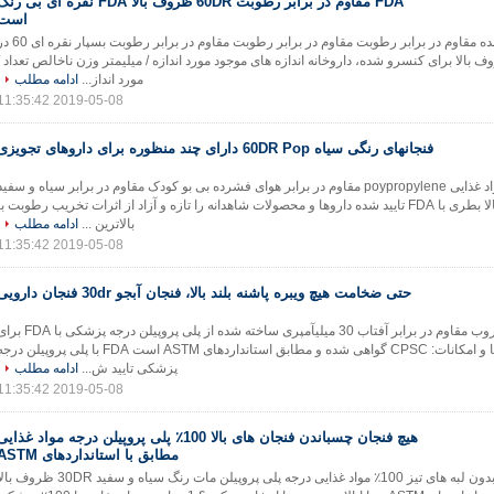
FDA مقاوم در برابر رطوبت 60DR ظروف بالا FDA نقره ای بی رن
است
FDA تایید شده مقاوم در برابر رطوبت مقاوم در برابر رطوبت مقاوم در برابر رطوبت
بالا برای کنسرو شده، داروخانه اندازه های موجود مورد اندازه / میلیمتر وزن ناخالص تعداد /
مورد انداز...
ادامه مطلب
2019-05-08 11:35:42
فنجانهای رنگی سیاه 60DR Pop دارای چند منظوره برای داروهای تجویزی
پروتئین 100٪ مواد غذایی poypropylene مقاوم در برابر هوای فشرده بی بو کودک مقاوم در برابر سیاه و سفید
60DR ظروف بالا بطری با FDA تایید شده داروها و محصولات شاهدانه را تازه و آزاد از اثرات تخریب رطوبت با
بالاترین ...
ادامه مطلب
2019-05-08 11:35:42
حتی ضخامت هیچ ویبره پاشنه بلند بالا، فنجان آبجو 30dr فنجان دارویی
ویفرهای ضد میکروب مقاوم در برابر آفتاب 30 میلیآمپری ساخته شده از پلی پروپیلن درجه پزشکی 
ماری جوانا مزایا و امکانات: CPSC گواهی شده و مطابق استانداردهای ASTM است FDA با پلی پروپیلن د
پزشکی تایید ش...
ادامه مطلب
2019-05-08 11:35:42
هیچ فنجان چسباندن فنجان های بالا 100٪ پلی پروپیلن درجه مواد غذای
مطابق با استانداردهای ASTM
بدون لایه برداری بدون لبه های تیز 100٪ مواد غذایی درجه پلی پروپیلن مات رنگ سیاه و سفید 30DR ظروف