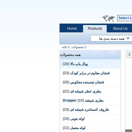
Select 
Home
Products
About Us
محصولات
خانه
5
همه محصولات
ویال پاپ بالا
(20)
فنجان مقاوم در برابر کودک
(23)
فنجان چسبنده معکوس
(20)
بطری عطر شیشه ای
(21)
بطری شیشه Dropper
(10)
ظروف کنسانتره شیشه ای
(15)
لوله بتونی
(10)
لوله متصل
(11)