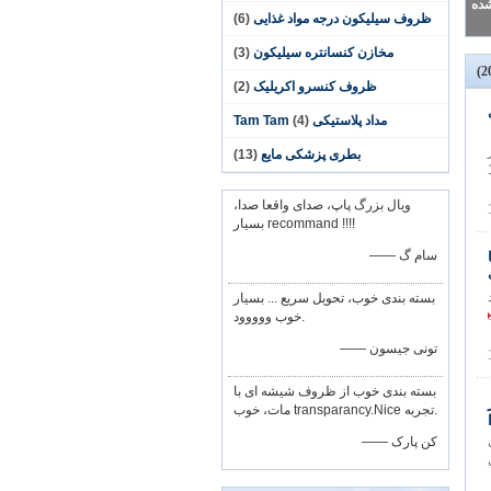
ظروف سیلیکون درجه مواد غذایی
(6)
مخازن کنسانتره سیلیکون
(3)
ظروف کنسرو اکریلیک
(2)
مداد پلاستیکی Tam Tam
(4)
بطری پزشکی مایع
(13)
انهای 13DR
ویال بزرگ پاپ، صدای واقعا صدا،
بسیار recommand !!!!
—— سام گ
بسته بندی خوب، تحویل سریع ... بسیار
خوب ووووود.
—— تونی جیسون
بسته بندی خوب از ظروف شیشه ای با
ر
مات، خوب transparancy.Nice تجربه.
—— کن پارک
ب