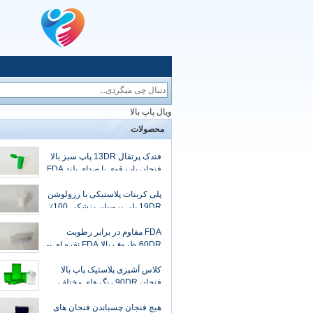
ویال پاپ بالا
محصولات
فندک پرتقال 13DR پاپ سبز بالا
فنجان پاپ قوی با صدای بلند FDA
برای کانابیس تایید شده است
پلی کربنات پلاستیکی با رزولوشن
19DR پلی پروپیلن پزشکی 100٪
قابل بازیافت است
FDA مقاوم در برابر رطوبت
60DR ظروف بالا FDA نقره ای بی
رنگ است
کلاس آشپزی پلاستیک پاپ بالا
فنجان 90DR رنگ های مختلف
مقاوم در برابر آب مقاوم در برابر
هوا
هیچ فنجان چسباندن فنجان های